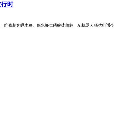
进行时
维修刺客啄木鸟、保水虾仁磷酸盐超标、AI机器人骚扰电话今年央