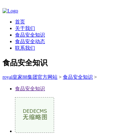
首页
关于我们
食品安全知识
食品安全动态
联系我们
食品安全知识
royal皇家88集团官方网站
>
食品安全知识
>
食品安全知识