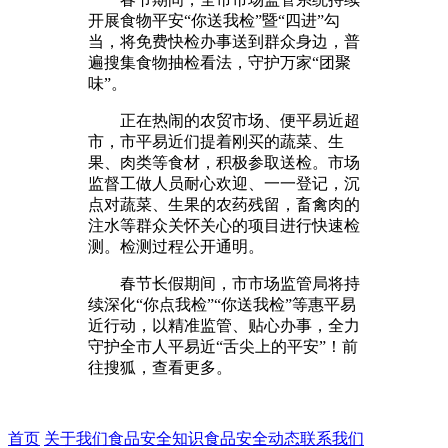
开展食物平安“你送我检”暨“四进”勾
当，将免费快检办事送到群众身边，普
遍搜集食物抽检看法，守护万家“团聚
味”。
正在热闹的农贸市场、便平易近超
市，市平易近们提着刚买的蔬菜、生
果、肉类等食材，积极参取送检。市场
监督工做人员耐心欢迎、一一登记，沉
点对蔬菜、生果的农药残留，畜禽肉的
注水等群众关怀关心的项目进行快速检
测。检测过程公开通明。
春节长假期间，市市场监管局将持
续深化“你点我检”“你送我检”等惠平易
近行动，以精准监管、贴心办事，全力
守护全市人平易近“舌尖上的平安”！前
往搜狐，查看更多。
首页
关于我们
食品安全知识
食品安全动态
联系我们